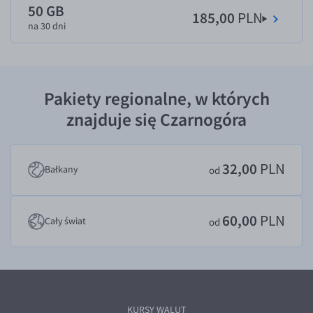
50 GB
185,00
PLN
EUR/USD
na 30 dni
EUR/GBP
EUR/CHF
EUR/CZK
Pakiety regionalne, w których
EUR/DKK
znajduje się Czarnogóra
EUR/NOK
EUR/SEK
32,00
PLN
Bałkany
od
EUR/AUD
EUR/BGN
60,00
PLN
Cały świat
od
EUR/CAD
EUR/CNY
EUR/HKD
EUR/HUF
KURSY WALUT