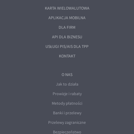
EUR/ILS
KARTA WIELOWALUTOWA
EUR/JPY
APLIKACJA MOBILNA
EUR/NZD
DLA FIRM
EUR/RON
API DLA BIZNESU
EUR/SGD
USŁUGI PIS/AIS DLA TPP
EUR/TRY
KONTAKT
EUR/ZAR
GBP/USD
O NAS
USD/CHF
Jak to działa
GBP/CHF
Prowizje i rabaty
Metody płatności
Banki i przelewy
Przelewy zagraniczne
Bezpieczeństwo