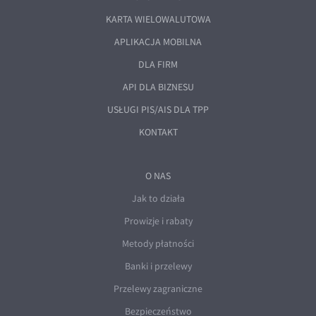
EUR/ILS
KARTA WIELOWALUTOWA
EUR/JPY
APLIKACJA MOBILNA
EUR/NZD
DLA FIRM
EUR/RON
API DLA BIZNESU
EUR/SGD
USŁUGI PIS/AIS DLA TPP
EUR/TRY
KONTAKT
EUR/ZAR
GBP/USD
O NAS
USD/CHF
Jak to działa
GBP/CHF
Prowizje i rabaty
Metody płatności
Banki i przelewy
Przelewy zagraniczne
Bezpieczeństwo