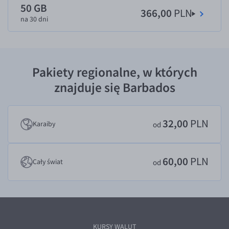
50 GB
366,00
PLN
EUR/USD
na 30 dni
EUR/GBP
EUR/CHF
EUR/CZK
Pakiety regionalne, w których
EUR/DKK
znajduje się Barbados
EUR/NOK
EUR/SEK
32,00
PLN
Karaiby
od
EUR/AUD
EUR/BGN
60,00
PLN
Cały świat
od
EUR/CAD
EUR/CNY
EUR/HKD
EUR/HUF
KURSY WALUT