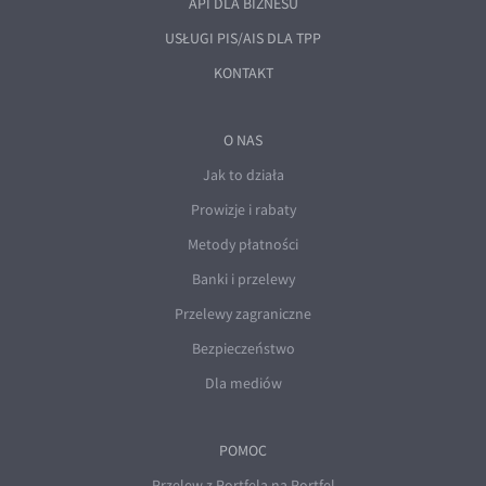
API DLA BIZNESU
EUR/ILS
USŁUGI PIS/AIS DLA TPP
EUR/JPY
KONTAKT
EUR/NZD
EUR/RON
O NAS
EUR/SGD
Jak to działa
EUR/TRY
Prowizje i rabaty
EUR/ZAR
Metody płatności
GBP/USD
Banki i przelewy
USD/CHF
Przelewy zagraniczne
GBP/CHF
Bezpieczeństwo
Dla mediów
POMOC
Przelew z Portfela na Portfel