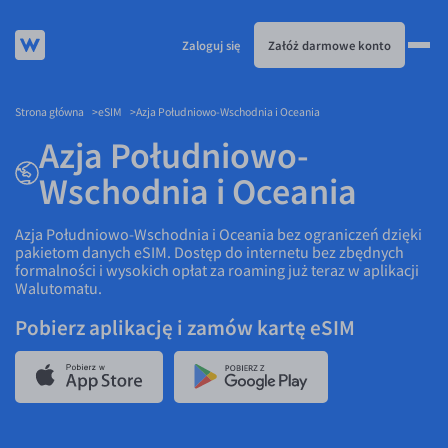
Zaloguj się
Załóż darmowe konto
Strona główna
eSIM
Azja Południowo-Wschodnia i Oceania
KURSY WALUT
Azja Południowo-
KARTA WIELOWALUTOWA
Kursy walut
Wschodnia i Oceania
PRZELEWY ZAGRANICZNE
EUR/PLN
Karta wielowalutowa
ESIM
Azja Południowo-Wschodnia i Oceania bez ograniczeń dzięki
USD/PLN
Visa Benefit
pakietom danych eSIM. Dostęp do internetu bez zbędnych
DLA FIRM
CHF/PLN
formalności i wysokich opłat za roaming już teraz w aplikacji
Walutomatu.
JAK TO DZIAŁA
GBP/PLN
Dla firm
Pobierz aplikację i zamów kartę eSIM
BLOG
CZK/PLN
API dla biznesu
Jak to działa
KONTAKT
DKK/PLN
Partnerstwa
Prowizje i rabaty
Blog
NOK/PLN
Walutomat Business
Metody płatności
Aktualności
Kontakt
PL
SEK/PLN
Program Afiliacyjny
Banki i przelewy
Komentarze walutowe
Dla mediów