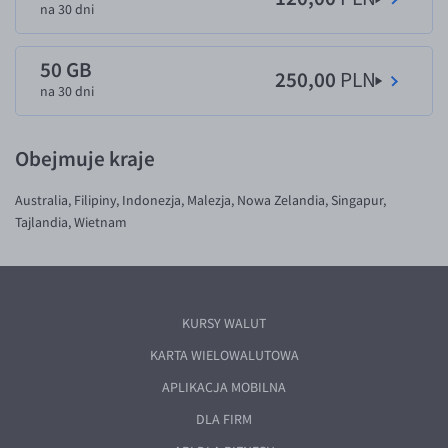
na 30 dni
EUR/USD
EUR/GBP
50 GB
250,00
PLN
na 30 dni
EUR/CHF
EUR/CZK
Obejmuje kraje
EUR/DKK
EUR/NOK
Australia, Filipiny, Indonezja, Malezja, Nowa Zelandia, Singapur,
Tajlandia, Wietnam
EUR/SEK
EUR/AUD
EUR/BGN
KURSY WALUT
EUR/CAD
KARTA WIELOWALUTOWA
EUR/CNY
APLIKACJA MOBILNA
EUR/HKD
DLA FIRM
EUR/HUF