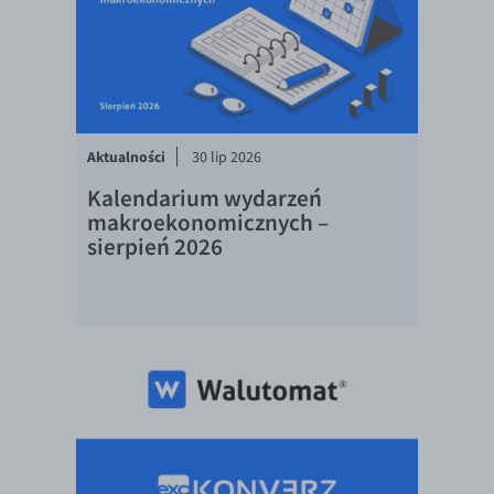
EUR/USD
EUR/GBP
EUR/CHF
EUR/CZK
Aktualności
30 lip 2026
EUR/DKK
Kalendarium wydarzeń
EUR/NOK
makroekonomicznych –
sierpień 2026
EUR/SEK
EUR/AUD
EUR/BGN
EUR/CAD
EUR/CNY
EUR/HKD
EUR/HUF