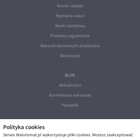
Konto i opłaty
Wymiana walut
Banki i przelewy
Przelewy zagraniczne
Warunki darmowych przelewów
Słowniczek
BLOG
Aktualności
Komentarze walutowe
Poradnik
Polityka cookies
Serwis Walutomat.pl wykorzystuje pliki cookies. Możesz zaakceptować