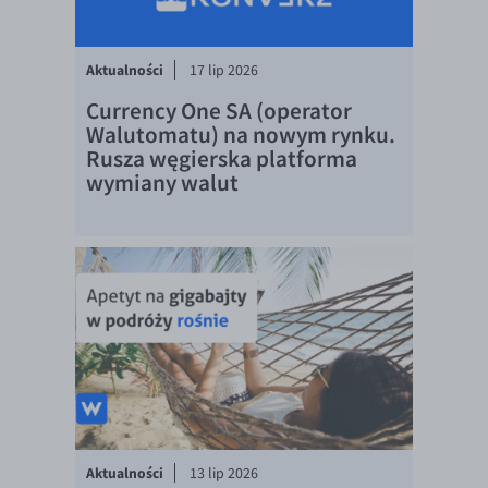
EUR/ILS
EUR/JPY
Aktualności
17 lip 2026
EUR/NZD
Currency One SA (operator
EUR/RON
Walutomatu) na nowym rynku.
Rusza węgierska platforma
EUR/SGD
wymiany walut
EUR/TRY
EUR/ZAR
GBP/USD
USD/CHF
GBP/CHF
Aktualności
13 lip 2026