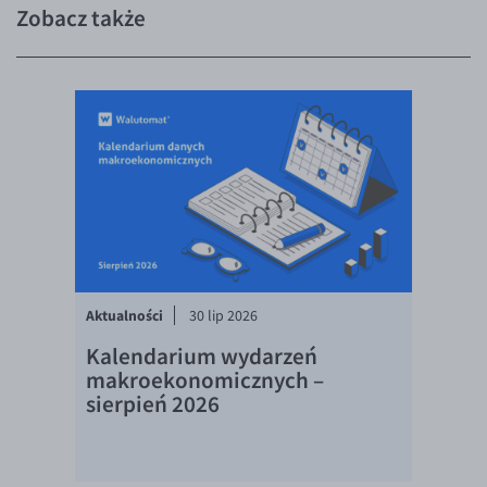
Zobacz także
EUR/USD
EUR/GBP
EUR/CHF
EUR/CZK
EUR/DKK
EUR/NOK
EUR/SEK
EUR/AUD
Aktualności
30 lip 2026
EUR/BGN
Kalendarium wydarzeń
EUR/CAD
makroekonomicznych –
EUR/CNY
sierpień 2026
EUR/HKD
EUR/HUF