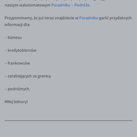
Inne pary walutowe
Aplikacja mobilna
Poradnik
naszym walutomatowym
Poradniku – Podróże.
KONTAKT
Bezpieczeństwo
AUD/PLN
Przypominamy, że już teraz znajdziecie w
Poradniku
garść przydatnych
informacji dla:
Pomoc
Kontakt
BGN/PLN
PL
Dla mediów
CAD/PLN
Pomoc
– biznesu
CNY/PLN
FAQ
– kredytobiorców
HKD/PLN
Konto i opłaty
– frankowców
HUF/PLN
Wymiana walut
ILS/PLN
Banki i przelewy
– zarabiających za granicą
JPY/PLN
Przelewy zagraniczne
– podróżnych.
NZD/PLN
Słowniczek
Miłej lektury!
RON/PLN
SGD/PLN
TRY/PLN
ZAR/PLN