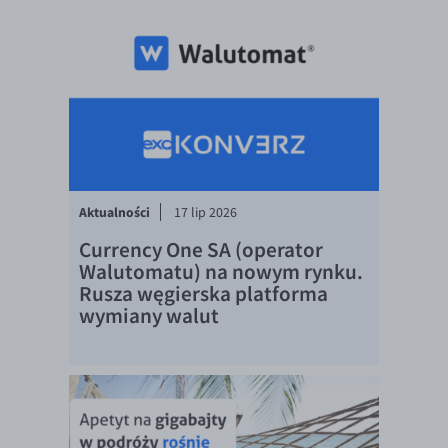
EUR/ILS
EUR/JPY
EUR/NZD
EUR/RON
EUR/SGD
EUR/TRY
EUR/ZAR
Aktualności
17 lip 2026
GBP/USD
Currency One SA (operator
Walutomatu) na nowym rynku.
USD/CHF
Rusza węgierska platforma
GBP/CHF
wymiany walut