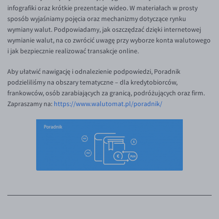
Inne pary walutowe
Aplikacja mobilna
Poradnik
infografiki oraz krótkie prezentacje wideo. W materiałach w prosty
sposób wyjaśniamy pojęcia oraz mechanizmy dotyczące rynku
KONTAKT
Bezpieczeństwo
AUD/PLN
wymiany walut. Podpowiadamy, jak oszczędzać dzięki internetowej
Pomoc
Kontakt
BGN/PLN
wymianie walut, na co zwrócić uwagę przy wyborze konta walutowego
PL
i jak bezpiecznie realizować transakcje online.
Dla mediów
CAD/PLN
Pomoc
Aby ułatwić nawigację i odnalezienie podpowiedzi, Poradnik
CNY/PLN
FAQ
podzieliliśmy na obszary tematyczne – dla kredytobiorców,
HKD/PLN
Konto i opłaty
frankowców, osób zarabiających za granicą, podróżujących oraz firm.
Zapraszamy na:
https://www.walutomat.pl/poradnik/
HUF/PLN
Wymiana walut
ILS/PLN
Banki i przelewy
JPY/PLN
Przelewy zagraniczne
NZD/PLN
Słowniczek
RON/PLN
SGD/PLN
TRY/PLN
ZAR/PLN