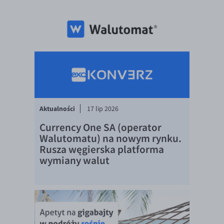
EUR/ILS
EUR/JPY
EUR/NZD
EUR/RON
EUR/SGD
EUR/TRY
EUR/ZAR
Aktualności
17 lip 2026
GBP/USD
Currency One SA (operator
Walutomatu) na nowym rynku.
USD/CHF
Rusza węgierska platforma
GBP/CHF
wymiany walut