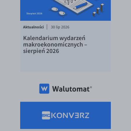
EUR/ILS
EUR/JPY
EUR/NZD
Aktualności
30 lip 2026
EUR/RON
Kalendarium wydarzeń
EUR/SGD
makroekonomicznych –
sierpień 2026
EUR/TRY
EUR/ZAR
GBP/USD
USD/CHF
GBP/CHF