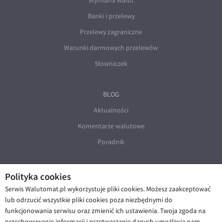
Wymiana walut
Banki i przelewy
Przelewy zagraniczne
Warunki darmowych przelewów
Słowniczek
BLOG
Aktualności
Komentarze walutowe
Poradnik
Polityka cookies
Serwis Walutomat.pl wykorzystuje pliki cookies. Możesz zaakceptować
lub odrzucić wszystkie pliki cookies poza niezbędnymi do
funkcjonowania serwisu oraz zmienić ich ustawienia. Twoja zgoda na
© Walutomat 2026
|
Regulaminy
|
przechowywanie informacji i przetwarzanie danych umożliwia nam