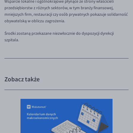
Wsparcie lokalne i ogólnokrajowe płynące ze strony właścicieli
przedsiębiorstw z różnych sektorów, w tym branży finansowej,
EUR/USD
mniejszych firm, restauracji czy osób prywatnych pokazuje solidarność
EUR/GBP
obywatelską w obliczu zagrożenia.
EUR/CHF
Środki zostaną przekazane niezwłocznie do dyspozycji dyrekcji
EUR/CZK
szpitala.
EUR/DKK
EUR/NOK
EUR/SEK
EUR/AUD
Zobacz także
EUR/BGN
EUR/CAD
EUR/CNY
EUR/HKD
EUR/HUF