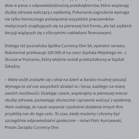
Inne pary walutowe
Aplikacja mobilna
Poradnik
idzie w parze z odpowiedzialnością przedsiębiorstw, które wspierają
służbę zdrowia walczącą z epidemią. Pokonanie zagrożenia wymaga
KONTAKT
Bezpieczeństwo
AUD/PLN
nie tylko heroicznego poświęcenia wszystkich pracowników
Pomoc
Kontakt
BGN/PLN
medycznych znajdujących się na pierwszej linii frontu, ale też szybkich
PL
decyzji wiążących się z olbrzymimi nakładami finansowymi.
Dla mediów
CAD/PLN
Pomoc
Dlatego też poznańska Spółka Currency One SA, operator serwisu
CNY/PLN
FAQ
Walutomat przekazuje 100 000 zł na rzecz Szpitala Miejskiego im. J.
HKD/PLN
Konto i opłaty
Strusia w Poznaniu, który właśnie został przekształcony w Szpital
Zakaźny.
HUF/PLN
Wymiana walut
ILS/PLN
Banki i przelewy
–
Wiele osób znalazło się z dnia na dzień w bardzo trudnej sytuacji.
Wymaga to od nas wszystkich działań tu i teraz, każdego na miarę
JPY/PLN
Przelewy zagraniczne
swoich możliwości. Działając razem, wspierajmy w pierwszej mierze
NZD/PLN
Słowniczek
służbę zdrowia, pozwalając skutecznie i sprawnie walczyć z epidemią.
Mam nadzieję, że nasze wsparcie i podobne działania innych firm
RON/PLN
przybliżą nas do tego celu. To czas, kiedy możemy i chcemy być
SGD/PLN
szczególnie odpowiedzialni społecznie
– mówi Piotr Kurczewski,
Prezes Zarządu Currency One.
TRY/PLN
ZAR/PLN