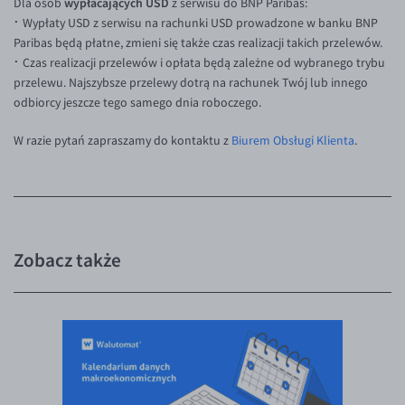
wypłacających USD
Dla osób
z serwisu do BNP Paribas:
⠂
Wypłaty USD z serwisu na rachunki USD prowadzone w banku BNP
EUR/USD
Paribas będą płatne, zmieni się także czas realizacji takich przelewów.
EUR/GBP
⠂
Czas realizacji przelewów i opłata będą zależne od wybranego trybu
przelewu. Najszybsze przelewy dotrą na rachunek Twój lub innego
EUR/CHF
odbiorcy jeszcze tego samego dnia roboczego.
EUR/CZK
W razie pytań zapraszamy do kontaktu z
Biurem Obsługi Klienta
.
EUR/DKK
EUR/NOK
EUR/SEK
EUR/AUD
Zobacz także
EUR/BGN
EUR/CAD
EUR/CNY
EUR/HKD
EUR/HUF