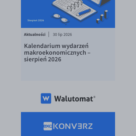
EUR/ILS
EUR/JPY
EUR/NZD
EUR/RON
Aktualności
30 lip 2026
EUR/SGD
Kalendarium wydarzeń
makroekonomicznych –
EUR/TRY
sierpień 2026
EUR/ZAR
GBP/USD
USD/CHF
GBP/CHF