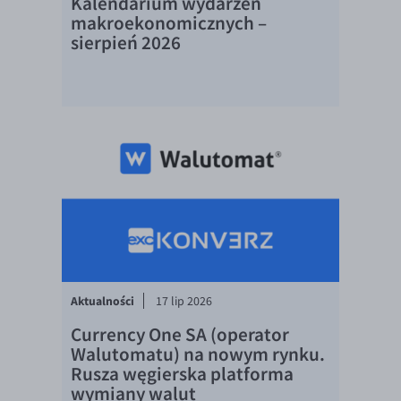
Kalendarium wydarzeń
EUR/ILS
makroekonomicznych –
sierpień 2026
EUR/JPY
EUR/NZD
EUR/RON
EUR/SGD
EUR/TRY
EUR/ZAR
GBP/USD
USD/CHF
GBP/CHF
Aktualności
17 lip 2026
Currency One SA (operator
Walutomatu) na nowym rynku.
Rusza węgierska platforma
wymiany walut