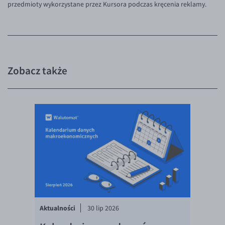
przedmioty wykorzystane przez Kursora podczas kręcenia reklamy.
EUR/USD
EUR/GBP
EUR/CHF
EUR/CZK
Zobacz także
EUR/DKK
EUR/NOK
EUR/SEK
EUR/AUD
EUR/BGN
EUR/CAD
EUR/CNY
EUR/HKD
Aktualności
30 lip 2026
EUR/HUF