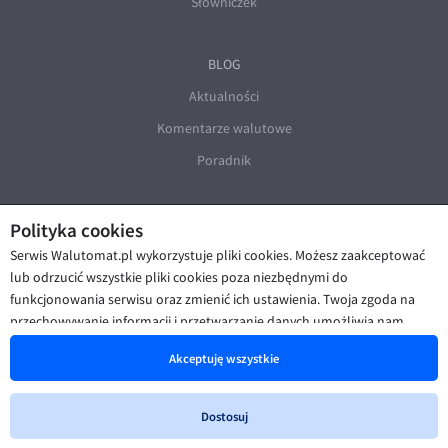
Słowniczek
BLOG
Aktualności
Komentarze walutowe
Poradnik
Polityka cookies
Serwis Walutomat.pl wykorzystuje pliki cookies. Możesz zaakceptować
lub odrzucić wszystkie pliki cookies poza niezbędnymi do
funkcjonowania serwisu oraz zmienić ich ustawienia. Twoja zgoda na
© Walutomat 2026
|
Regulaminy
|
przechowywanie informacji i przetwarzanie danych umożliwia nam
Polityka prywatności i cookies
|
Deklaracja dostępności
poprawę funkcjonalności strony oraz prezentowanie Ci
Akceptuję wszystkie
spersonalizowanych treści i reklam. Więcej informacji znajdziesz w naszej
Polityce cookies
.
Dostosuj