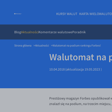
KURSY WALUT
KARTA WIELOWALUT
Blog
Aktualności
Komentarze walutowe
Poradnik
Strona główna
Aktualności
Walutomat na podium rankingu Forbes!
Walutomat na 
10.04.2018
(aktualizacja
19.05.2023
)
Prestiżowy magazyn Forbes opublikował 
znalazł się na podium, na trzecim miejscu,