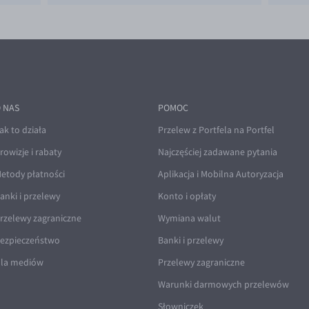
 NAS
POMOC
ak to działa
Przelew z Portfela na Portfel
rowizje i rabaty
Najczęściej zadawane pytania
etody płatności
Aplikacja i Mobilna Autoryzacja
anki i przelewy
Konto i opłaty
rzelewy zagraniczne
Wymiana walut
ezpieczeństwo
Banki i przelewy
la mediów
Przelewy zagraniczne
Warunki darmowych przelewów
Słowniczek