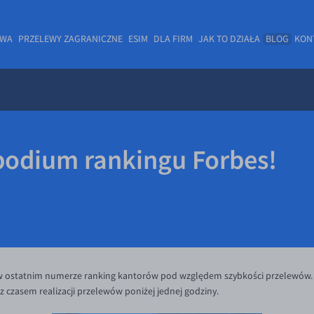
OWA
PRZELEWY ZAGRANICZNE
ESIM
DLA FIRM
JAK TO DZIAŁA
BLOG
KON
podium rankingu Forbes!
w ostatnim numerze ranking kantorów pod względem szybkości przelewów.
 z czasem realizacji przelewów poniżej jednej godziny.