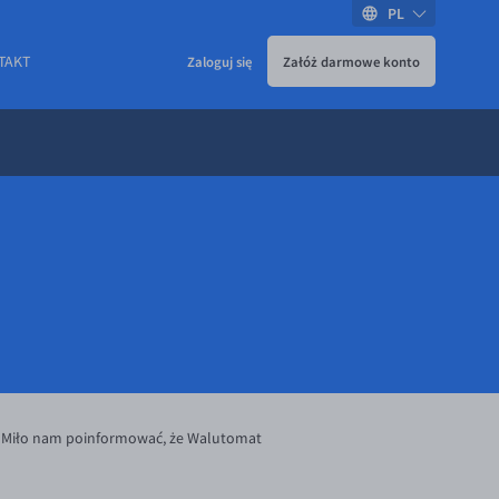
PL
TAKT
Zaloguj się
Załóż darmowe konto
 Miło nam poinformować, że Walutomat