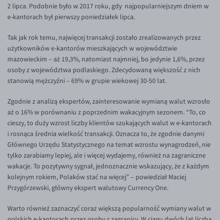
2 lipca. Podobnie było w 2017 roku, gdy najpopularniejszym dniem w
EUR/USD
e-kantorach był pierwszy poniedziałek lipca.
EUR/GBP
Tak jak rok temu, najwięcej transakcji zostało zrealizowanych przez
EUR/CHF
użytkowników e-kantorów mieszkających w województwie
mazowieckim – aż 19,3%, natomiast najmniej, bo jedynie 1,6%, przez
EUR/CZK
osoby z województwa podlaskiego. Zdecydowaną większość z nich
EUR/DKK
stanowią mężczyźni – 69% w grupie wiekowej 30-50 lat.
EUR/NOK
Zgodnie z analizą ekspertów, zainteresowanie wymianą walut wzrosło
EUR/SEK
aż o 16% w porównaniu z poprzednim wakacyjnym sezonem. “To, co
cieszy, to duży wzrost liczby klientów szukających walut w e-kantorach
EUR/AUD
i rosnąca średnia wielkość transakcji. Oznacza to, że zgodnie danymi
EUR/BGN
Głównego Urzędu Statystycznego na temat wzrostu wynagrodzeń, nie
tylko zarabiamy lepiej, ale i więcej wydajemy, również na zagraniczne
EUR/CAD
wakacje. To pozytywny sygnał, jednoznacznie wskazujący, że z każdym
EUR/CNY
kolejnym rokiem, Polaków stać na więcej” – powiedział Maciej
Przygórzewski, główny ekspert walutowy Currency One.
EUR/HKD
Warto również zaznaczyć coraz większą popularność wymiany walut w
EUR/HUF
polskich e-kantorach przez osoby z zagranicy. W ciągu dwóch lat liczba