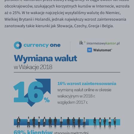
EUR/ILS
obcokrajowców, szukających korzystnych kursów w Internecie, wzrosła
aż o 25%. W te wakacje najczęściej wysyłaliśmy walutę do Niemiec,
EUR/JPY
Wielkiej Brytanii i Holandii, jednak największy wzrost zainteresowania
EUR/NZD
zanotowały takie kierunki jak Słowacja, Czechy, Grecja i Belgia.
EUR/RON
EUR/SGD
EUR/TRY
EUR/ZAR
GBP/USD
USD/CHF
GBP/CHF