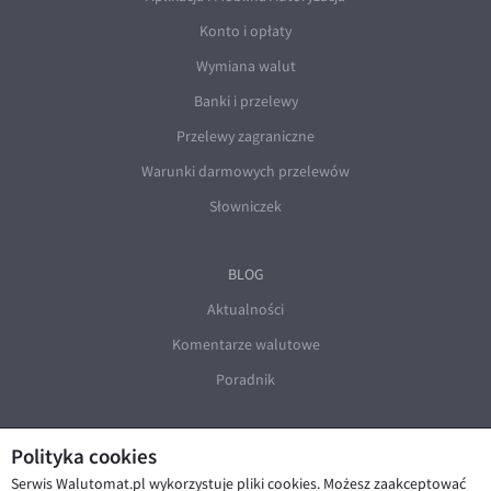
Konto i opłaty
Wymiana walut
Banki i przelewy
Przelewy zagraniczne
Warunki darmowych przelewów
Słowniczek
BLOG
Aktualności
Komentarze walutowe
Poradnik
Polityka cookies
Serwis Walutomat.pl wykorzystuje pliki cookies. Możesz zaakceptować