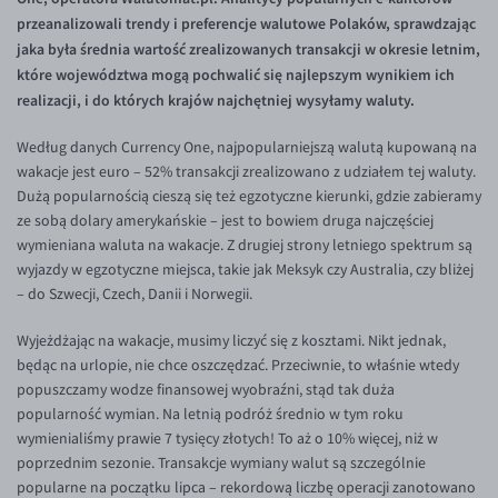
Inne pary walutowe
Aplikacja mobilna
Poradnik
przeanalizowali trendy i preferencje walutowe Polaków, sprawdzając
jaka była średnia wartość zrealizowanych transakcji w okresie letnim,
KONTAKT
Bezpieczeństwo
AUD/PLN
które województwa mogą pochwalić się najlepszym wynikiem ich
Pomoc
Kontakt
BGN/PLN
PL
realizacji, i do których krajów najchętniej wysyłamy waluty.
Dla mediów
CAD/PLN
Pomoc
Według danych Currency One, najpopularniejszą walutą kupowaną na
CNY/PLN
FAQ
wakacje jest euro – 52% transakcji zrealizowano z udziałem tej waluty.
Dużą popularnością cieszą się też egzotyczne kierunki, gdzie zabieramy
HKD/PLN
Konto i opłaty
ze sobą dolary amerykańskie – jest to bowiem druga najczęściej
HUF/PLN
Wymiana walut
wymieniana waluta na wakacje. Z drugiej strony letniego spektrum są
wyjazdy w egzotyczne miejsca, takie jak Meksyk czy Australia, czy bliżej
ILS/PLN
Banki i przelewy
– do Szwecji, Czech, Danii i Norwegii.
JPY/PLN
Przelewy zagraniczne
Wyjeżdżając na wakacje, musimy liczyć się z kosztami. Nikt jednak,
NZD/PLN
Słowniczek
będąc na urlopie, nie chce oszczędzać. Przeciwnie, to właśnie wtedy
RON/PLN
popuszczamy wodze finansowej wyobraźni, stąd tak duża
popularność wymian. Na letnią podróż średnio w tym roku
SGD/PLN
wymienialiśmy prawie 7 tysięcy złotych! To aż o 10% więcej, niż w
TRY/PLN
poprzednim sezonie. Transakcje wymiany walut są szczególnie
popularne na początku lipca – rekordową liczbę operacji zanotowano
ZAR/PLN