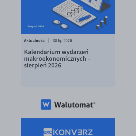
EUR/USD
EUR/GBP
EUR/CHF
EUR/CZK
Aktualności
30 lip 2026
EUR/DKK
Kalendarium wydarzeń
makroekonomicznych –
EUR/NOK
sierpień 2026
EUR/SEK
EUR/AUD
EUR/BGN
EUR/CAD
EUR/CNY
EUR/HKD
EUR/HUF