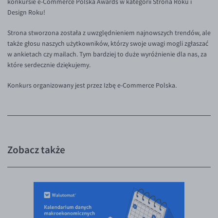
konkursie e-Commerce Polska Awards w kategorii Strona Roku i
Inne pary walutowe
Aplikacja mobilna
Poradnik
Design Roku!
KONTAKT
Bezpieczeństwo
AUD/PLN
Strona stworzona została z uwzględnieniem najnowszych trendów, ale
Pomoc
Kontakt
BGN/PLN
PL
także głosu naszych użytkowników, którzy swoje uwagi mogli zgłaszać
w ankietach czy mailach. Tym bardziej to duże wyróżnienie dla nas, za
Dla mediów
CAD/PLN
Pomoc
które serdecznie dziękujemy.
CNY/PLN
FAQ
Konkurs organizowany jest przez Izbę e-Commerce Polska.
HKD/PLN
Konto i opłaty
HUF/PLN
Wymiana walut
ILS/PLN
Banki i przelewy
JPY/PLN
Przelewy zagraniczne
Zobacz także
NZD/PLN
Słowniczek
RON/PLN
SGD/PLN
TRY/PLN
ZAR/PLN