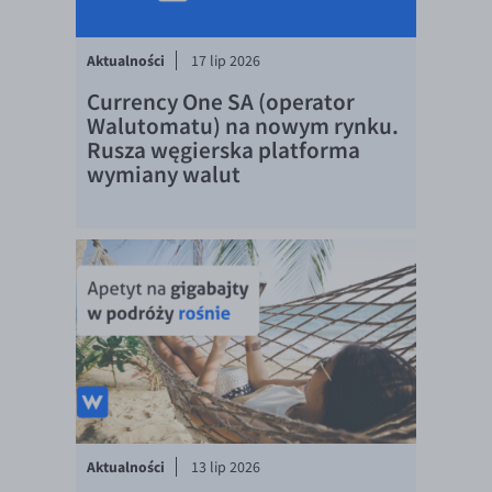
EUR/ILS
EUR/JPY
Aktualności
17 lip 2026
EUR/NZD
Currency One SA (operator
EUR/RON
Walutomatu) na nowym rynku.
Rusza węgierska platforma
EUR/SGD
wymiany walut
EUR/TRY
EUR/ZAR
GBP/USD
USD/CHF
GBP/CHF
Aktualności
13 lip 2026