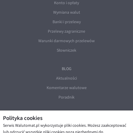
Konto i opłaty
Wymiana walut
Banki i przelewy
Przelewy zagraniczne
Warunki darmowych przelewów
Słowniczek
BLOG
Aktualności
Komentarze walutowe
Poradnik
Polityka cookies
Serwis Walutomat.pl wykorzystuje pliki cookies. Możesz zaakceptować
lub odrzucić wszystkie pliki cookies poza niezbędnymi do