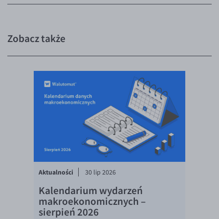
EUR/USD
EUR/GBP
Zobacz także
EUR/CHF
EUR/CZK
EUR/DKK
EUR/NOK
EUR/SEK
EUR/AUD
EUR/BGN
EUR/CAD
Aktualności
30 lip 2026
EUR/CNY
Kalendarium wydarzeń
EUR/HKD
makroekonomicznych –
EUR/HUF
sierpień 2026