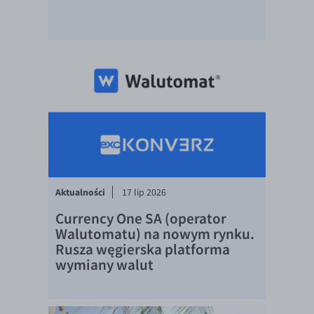
EUR/ILS
EUR/JPY
EUR/NZD
EUR/RON
EUR/SGD
EUR/TRY
EUR/ZAR
GBP/USD
Aktualności
USD/CHF
17 lip 2026
Currency One SA (operator
GBP/CHF
Walutomatu) na nowym rynku.
Rusza węgierska platforma
wymiany walut