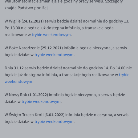
Walutomatomacie zmieniają się godziny pracy serwisu. Szczegóły
Inne pary walutowe
Aplikacja mobilna
Poradnik
znajdą Państwo poniżej.
KONTAKT
Bezpieczeństwo
AUD/PLN
24.12.2021
W Wigilię (
) serwis będzie działał normalnie do godziny 13.
Pomoc
Kontakt
BGN/PLN
PL
Po 13.00 nie będzie już dostępna infolinia, a transakcje będą
realizowane w
trybie weekendowym
.
Dla mediów
CAD/PLN
Pomoc
CNY/PLN
FAQ
25.12.2021
W Boże Narodzenie (
) infolinia będzie nieczynna, a serwis
będzie działał w
trybie weekendowym
.
HKD/PLN
Konto i opłaty
HUF/PLN
Wymiana walut
31.12
Dnia
serwis będzie działał normalnie do godziny 14. Po 14.00 nie
będzie już dostępna infolinia, a transakcje będą realizowane w
trybie
ILS/PLN
Banki i przelewy
weekendowym
.
JPY/PLN
Przelewy zagraniczne
1.01.2022
W Nowy Rok (
) infolinia będzie nieczynna, a serwis będzie
NZD/PLN
Słowniczek
działał w
trybie weekendowym
.
RON/PLN
6.01.2022
W Święto Trzech Króli (
) infolinia będzie nieczynna, a serwis
SGD/PLN
będzie działał w
trybie weekendowym
.
TRY/PLN
ZAR/PLN