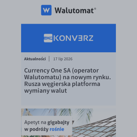
EUR/ILS
EUR/JPY
EUR/NZD
EUR/RON
EUR/SGD
EUR/TRY
Aktualności
17 lip 2026
EUR/ZAR
Currency One SA (operator
GBP/USD
Walutomatu) na nowym rynku.
Rusza węgierska platforma
USD/CHF
wymiany walut
GBP/CHF