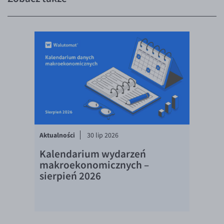
EUR/USD
EUR/GBP
EUR/CHF
EUR/CZK
EUR/DKK
EUR/NOK
EUR/SEK
EUR/AUD
Aktualności
30 lip 2026
EUR/BGN
Kalendarium wydarzeń
makroekonomicznych –
EUR/CAD
sierpień 2026
EUR/CNY
EUR/HKD
EUR/HUF