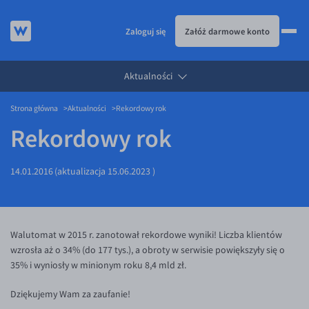
Zaloguj się
Załóż darmowe konto
Aktualności
KURSY WALUT
Strona główna
Aktualności
Rekordowy rok
KARTA WIELOWALUTOWA
Kursy walut
Rekordowy rok
PRZELEWY ZAGRANICZNE
EUR/PLN
Karta wielowalutowa
ESIM
USD/PLN
Visa Benefit
14.01.2016
(aktualizacja
15.06.2023
)
DLA FIRM
CHF/PLN
JAK TO DZIAŁA
GBP/PLN
Dla firm
BLOG
CZK/PLN
API dla biznesu
Jak to działa
Walutomat w 2015 r. zanotował rekordowe wyniki! Liczba klientów
wzrosła aż o 34% (do 177 tys.), a obroty w serwisie powiększyły się o
DKK/PLN
Partnerstwa
Prowizje i rabaty
Blog
35% i wyniosły w minionym roku 8,4 mld zł.
NOK/PLN
Walutomat Business
Metody płatności
Aktualności
Dziękujemy Wam za zaufanie!
SEK/PLN
Program Afiliacyjny
Banki i przelewy
Komentarze walutowe