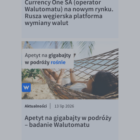
Currency One SA (operator
EUR/ILS
Walutomatu) na nowym rynku.
EUR/JPY
Rusza węgierska platforma
wymiany walut
EUR/NZD
EUR/RON
EUR/SGD
EUR/TRY
EUR/ZAR
GBP/USD
USD/CHF
GBP/CHF
Aktualności
13 lip 2026
Apetyt na gigabajty w podróży
– badanie Walutomatu