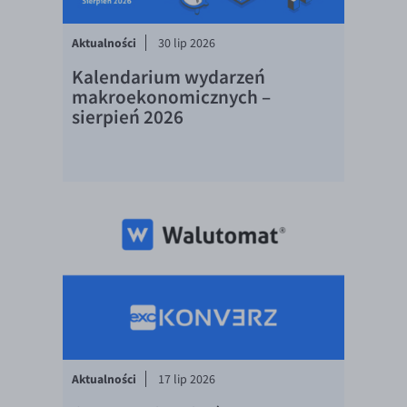
EUR/USD
Aktualności
30 lip 2026
EUR/GBP
Kalendarium wydarzeń
EUR/CHF
makroekonomicznych –
sierpień 2026
EUR/CZK
EUR/DKK
EUR/NOK
EUR/SEK
EUR/AUD
EUR/BGN
EUR/CAD
EUR/CNY
EUR/HKD
Aktualności
17 lip 2026
EUR/HUF