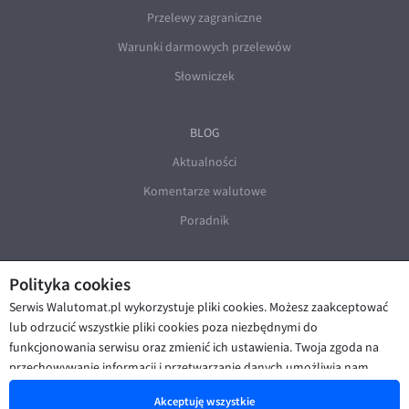
Przelewy zagraniczne
Warunki darmowych przelewów
Słowniczek
BLOG
Aktualności
Komentarze walutowe
Poradnik
Polityka cookies
Serwis Walutomat.pl wykorzystuje pliki cookies. Możesz zaakceptować
lub odrzucić wszystkie pliki cookies poza niezbędnymi do
funkcjonowania serwisu oraz zmienić ich ustawienia. Twoja zgoda na
© Walutomat 2026
|
Regulaminy
|
przechowywanie informacji i przetwarzanie danych umożliwia nam
Polityka prywatności i cookies
|
Deklaracja dostępności
poprawę funkcjonalności strony oraz prezentowanie Ci
Akceptuję wszystkie
spersonalizowanych treści i reklam. Więcej informacji znajdziesz w naszej