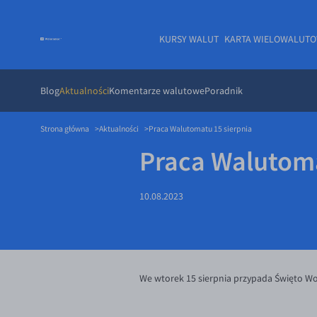
KURSY WALUT
KARTA WIELOWALUT
Blog
Aktualności
Komentarze walutowe
Poradnik
Strona główna
Aktualności
Praca Walutomatu 15 sierpnia
Praca Walutoma
10.08.2023
We wtorek 15 sierpnia przypada Święto Woj