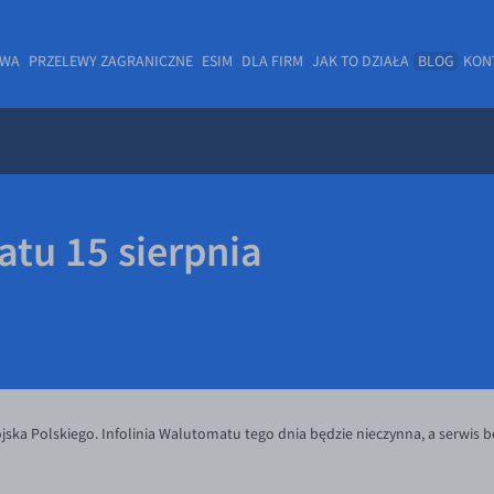
OWA
PRZELEWY ZAGRANICZNE
ESIM
DLA FIRM
JAK TO DZIAŁA
BLOG
KON
tu 15 sierpnia
ska Polskiego. Infolinia Walutomatu tego dnia będzie nieczynna, a serwis b