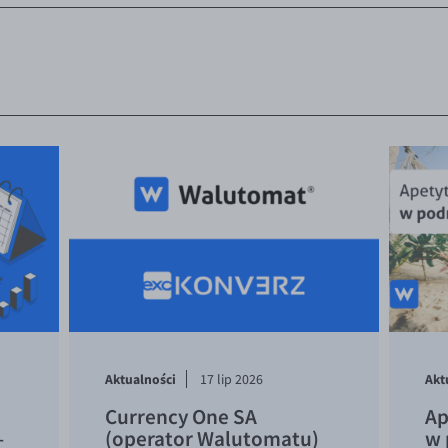
Aktualności
Akt
17 lip 2026
Currency One SA
Ap
–
(operator Walutomatu)
w 