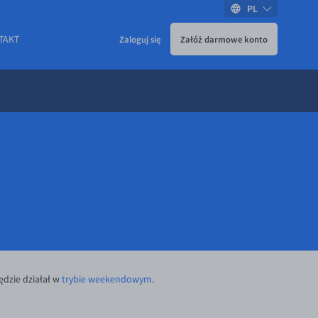
PL
TAKT
Zaloguj się
Załóż darmowe konto
ędzie działał w
trybie weekendowym
.