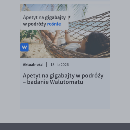
EUR/ILS
EUR/JPY
EUR/NZD
EUR/RON
EUR/SGD
EUR/TRY
EUR/ZAR
Aktualności
13 lip 2026
GBP/USD
Apetyt na gigabajty w podróży
USD/CHF
– badanie Walutomatu
GBP/CHF