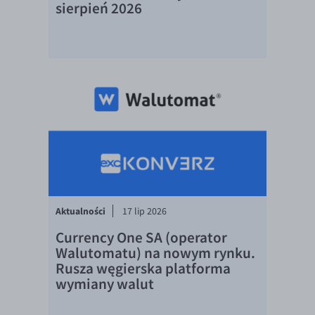
sierpień 2026
EUR/USD
EUR/GBP
EUR/CHF
EUR/CZK
EUR/DKK
EUR/NOK
EUR/SEK
EUR/AUD
EUR/BGN
Aktualności
17 lip 2026
EUR/CAD
Currency One SA (operator
Walutomatu) na nowym rynku.
EUR/CNY
Rusza węgierska platforma
EUR/HKD
wymiany walut
EUR/HUF