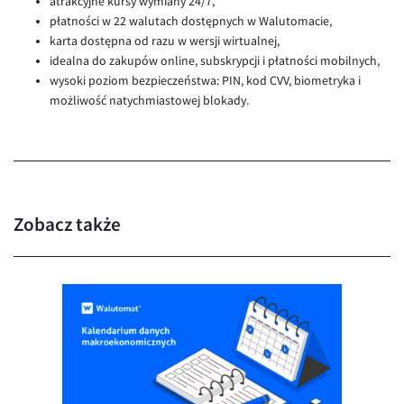
atrakcyjne kursy wymiany 24/7,
EUR/ILS
płatności w 22 walutach dostępnych w Walutomacie,
EUR/JPY
karta dostępna od razu w wersji wirtualnej,
idealna do zakupów online, subskrypcji i płatności mobilnych,
EUR/NZD
wysoki poziom bezpieczeństwa: PIN, kod CVV, biometryka i
EUR/RON
możliwość natychmiastowej blokady.
EUR/SGD
EUR/TRY
EUR/ZAR
GBP/USD
Zobacz także
USD/CHF
GBP/CHF