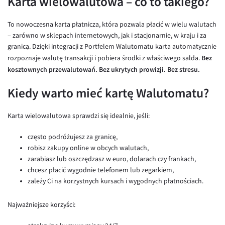
Karta wielowalutowa – co to takiego?
EUR/USD
To nowoczesna karta płatnicza, która pozwala płacić w wielu walutach
EUR/GBP
– zarówno w sklepach internetowych, jak i stacjonarnie, w kraju i za
granicą. Dzięki integracji z Portfelem Walutomatu karta automatycznie
EUR/CHF
Bez
rozpoznaje walutę transakcji i pobiera środki z właściwego salda.
EUR/CZK
kosztownych przewalutowań. Bez ukrytych prowizji. Bez stresu.
EUR/DKK
Kiedy warto mieć kartę Walutomatu?
EUR/NOK
EUR/SEK
Karta wielowalutowa sprawdzi się idealnie, jeśli:
EUR/AUD
często podróżujesz za granicę,
EUR/BGN
robisz zakupy online w obcych walutach,
zarabiasz lub oszczędzasz w euro, dolarach czy frankach,
EUR/CAD
chcesz płacić wygodnie telefonem lub zegarkiem,
EUR/CNY
zależy Ci na korzystnych kursach i wygodnych płatnościach.
EUR/HKD
Najważniejsze korzyści:
EUR/HUF