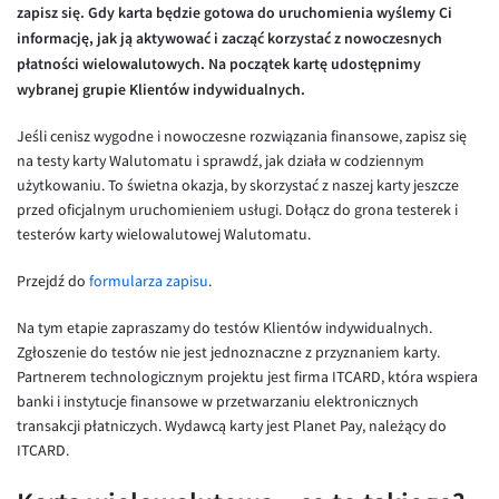
zapisz się. Gdy karta będzie gotowa do uruchomienia wyślemy Ci
Inne pary walutowe
Aplikacja mobilna
Poradnik
informację, jak ją aktywować i zacząć korzystać z nowoczesnych
KONTAKT
Bezpieczeństwo
AUD/PLN
płatności wielowalutowych. Na początek kartę udostępnimy
wybranej grupie Klientów indywidualnych.
Pomoc
Kontakt
BGN/PLN
PL
Dla mediów
CAD/PLN
Pomoc
Jeśli cenisz wygodne i nowoczesne rozwiązania finansowe, zapisz się
na testy karty Walutomatu i sprawdź, jak działa w codziennym
CNY/PLN
FAQ
użytkowaniu. To świetna okazja, by skorzystać z naszej karty jeszcze
HKD/PLN
Konto i opłaty
przed oficjalnym uruchomieniem usługi. Dołącz do grona testerek i
testerów karty wielowalutowej Walutomatu.
HUF/PLN
Wymiana walut
ILS/PLN
Banki i przelewy
Przejdź do
formularza zapisu
.
JPY/PLN
Przelewy zagraniczne
Na tym etapie zapraszamy do testów Klientów indywidualnych.
NZD/PLN
Słowniczek
Zgłoszenie do testów nie jest jednoznaczne z przyznaniem karty.
Partnerem technologicznym projektu jest firma ITCARD, która wspiera
RON/PLN
banki i instytucje finansowe w przetwarzaniu elektronicznych
SGD/PLN
transakcji płatniczych. Wydawcą karty jest Planet Pay, należący do
ITCARD.
TRY/PLN
ZAR/PLN