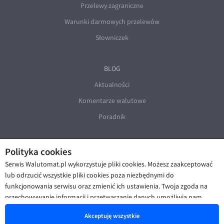
Przelewy zagraniczne
Warunki darmowych przelewów
Słowniczek
BLOG
Aktualności
Komentarze walutowe
Poradnik
Polityka cookies
Serwis Walutomat.pl wykorzystuje pliki cookies. Możesz zaakceptować
lub odrzucić wszystkie pliki cookies poza niezbędnymi do
funkcjonowania serwisu oraz zmienić ich ustawienia. Twoja zgoda na
© Walutomat 2026
|
Regulaminy
|
przechowywanie informacji i przetwarzanie danych umożliwia nam
Polityka prywatności i cookies
|
Deklaracja dostępności
poprawę funkcjonalności strony oraz prezentowanie Ci
Akceptuję wszystkie
spersonalizowanych treści i reklam. Więcej informacji znajdziesz w naszej