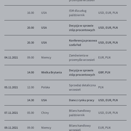
przemyśle wrzesień
EUR/USD
ISM dla usług
16.00
USA
USD, EUR, PLN
październik
EUR/GBP
Decyzja w sprawie
EUR/CHF
20.00
USA
USD, EUR, PLN
stóp procentowych
EUR/CZK
Konferencja prasowa
20.30
USA
USD, EUR, PLN
szefa Fed
EUR/DKK
Zamówienia w
EUR/NOK
04.11.2021
09.00
Niemcy
EUR, PLN
przemyśle wrzesień
EUR/SEK
Decyzja w sprawie
14.00
Wielka Brytania
GBP, PLN
stóp procentowych
EUR/AUD
EUR/BGN
Sprzedaż detaliczna
05.11.2021
12.00
Polska
PLN
wrzesień
EUR/CAD
14.30
USA
Dane z rynku pracy
USD, EUR, PLN
EUR/CNY
Bilans handlowy
07.11.2021
05.00
Chiny
USD, EUR, PLN
EUR/HKD
październik
EUR/HUF
Bilans handlowy
09.11.2021
09.00
Niemcy
EUR, PLN
wrzesień