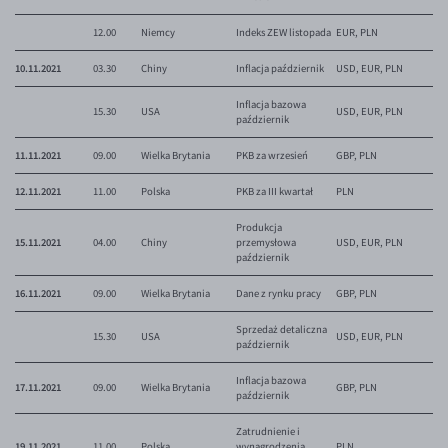
EUR/ILS
12.00
Niemcy
Indeks ZEW listopada
EUR, PLN
EUR/JPY
10.11.2021
03.30
Chiny
Inflacja październik
USD, EUR, PLN
EUR/NZD
Inflacja bazowa
EUR/RON
15.30
USA
USD, EUR, PLN
październik
EUR/SGD
11.11.2021
09.00
Wielka Brytania
PKB za wrzesień
GBP, PLN
EUR/TRY
12.11.2021
11.00
Polska
PKB za III kwartał
PLN
EUR/ZAR
Produkcja
GBP/USD
15.11.2021
04.00
Chiny
przemysłowa
USD, EUR, PLN
październik
USD/CHF
16.11.2021
09.00
Wielka Brytania
Dane z rynku pracy
GBP, PLN
GBP/CHF
Sprzedaż detaliczna
15.30
USA
USD, EUR, PLN
październik
Inflacja bazowa
17.11.2021
09.00
Wielka Brytania
GBP, PLN
październik
Zatrudnienie i
19.11.2021
11.00
Polska
wynagrodzenia
PLN