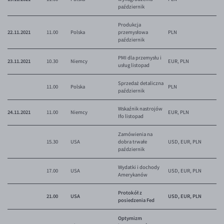
październik
Produkcja
22.11.2021
11.00
Polska
przemysłowa
PLN
październik
PMI dla przemysłu i
23.11.2021
10.30
Niemcy
EUR, PLN
usług listopad
Sprzedaż detaliczna
11.00
Polska
PLN
październik
Wskaźnik nastrojów
24.11.2021
11.00
Niemcy
EUR, PLN
Ifo listopad
Zamówienia na
15.30
USA
dobra trwałe
USD, EUR, PLN
październik
Wydatki i dochody
17.00
USA
USD, EUR, PLN
Amerykanów
Protokół z
21.00
USA
USD, EUR, PLN
posiedzenia Fed
Optymizm