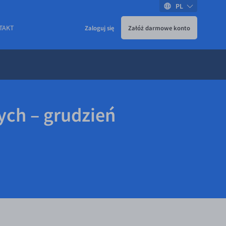
PL
TAKT
Zaloguj się
Załóż darmowe konto
ch – grudzień