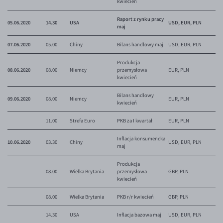
kwiecień
EUR/ILS
Raport z rynku pracy
EUR/JPY
05.06.2020
14.30
USA
USD, EUR, PLN
maj
EUR/NZD
07.06.2020
05.00
Chiny
Bilans handlowy maj
USD, EUR, PLN
EUR/RON
Produkcja
08.06.2020
EUR/SGD
08.00
Niemcy
przemysłowa
EUR, PLN
kwiecień
EUR/TRY
Bilans handlowy
09.06.2020
08.00
Niemcy
EUR, PLN
EUR/ZAR
kwiecień
GBP/USD
11.00
Strefa Euro
PKB za I kwartał
EUR, PLN
USD/CHF
Inflacja konsumencka
10.06.2020
03.30
Chiny
USD, EUR, PLN
maj
GBP/CHF
Produkcja
08.00
Wielka Brytania
przemysłowa
GBP, PLN
kwiecień
08.00
Wielka Brytania
PKB r/r kwiecień
GBP, PLN
14.30
USA
Inflacja bazowa maj
USD, EUR, PLN