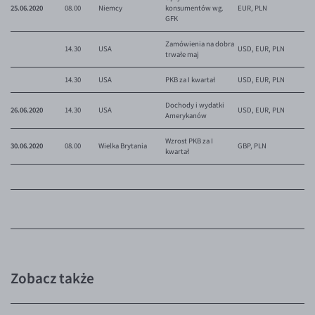
25.06.2020
08.00
Niemcy
konsumentów wg.
EUR, PLN
GFK
Zamówienia na dobra
14.30
USA
USD, EUR, PLN
trwałe maj
14.30
USA
PKB za I kwartał
USD, EUR, PLN
Dochody i wydatki
26.06.2020
14.30
USA
USD, EUR, PLN
Amerykanów
Wzrost PKB za I
30.06.2020
08.00
Wielka Brytania
GBP, PLN
kwartał
Zobacz także