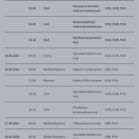
Decyzja w sprawie
20.00
USA
USD, EUR, PLN
stóp procentowych
Nowe projekcje
20.00
USA
USD, EUR, PLN
makroekonomiczne
Konferencja prezesa
20.30
USA
USD, EUR, PLN
Fed
Sprzedaż detaliczna
15.06.2020
04.00
Chiny
USD, EUR, PLN
maj
16.06.2020
08.00
Wielka Brytania
Raport z rynku pracy
GBP, PLN
11.00
Niemcy
Indeks ZEW czerwiec
EUR, PLN
Sprzedaż detaliczna
14.30
USA
USD, EUR, PLN
maj
Produkcja
15.15
USA
USD, EUR, PLN
przemysłowa maj
17.06.2020
08.00
Wielka Brytania
Inflacja bazowa maj
GBP, PLN
Sprzedaż detaliczna
18.06.2020
08.00
Wielka Brytania
GBP, PLN