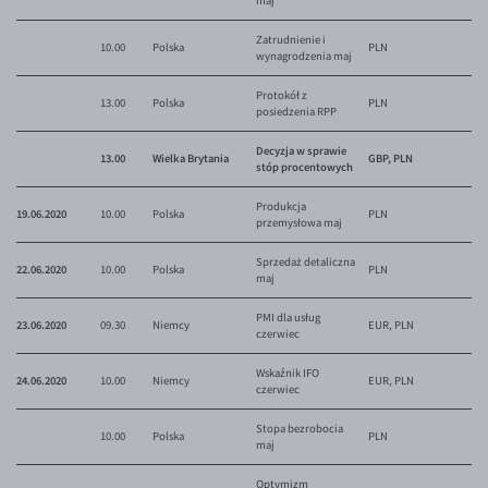
maj
Zatrudnienie i
10.00
Polska
PLN
wynagrodzenia maj
Protokół z
13.00
Polska
PLN
posiedzenia RPP
Decyzja w sprawie
13.00
Wielka Brytania
GBP, PLN
stóp procentowych
Produkcja
19.06.2020
10.00
Polska
PLN
przemysłowa maj
Sprzedaż detaliczna
22.06.2020
10.00
Polska
PLN
maj
PMI dla usług
23.06.2020
09.30
Niemcy
EUR, PLN
czerwiec
Wskaźnik IFO
24.06.2020
10.00
Niemcy
EUR, PLN
czerwiec
Stopa bezrobocia
10.00
Polska
PLN
maj
Optymizm