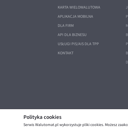
KARTA WIELOWALUTOWA
J
APLIKACJA MOBILNA
P
DLA FIRM
M
API DLA BIZNESU
B
USŁUGI PIS/AIS DLA TPP
P
KONTAKT
B
D
Polityka cookies
Serwis Walutomat.pl wykorzystuje pliki cookies. Możesz zaak
© Walutomat 2026
|
Regulaminy
|