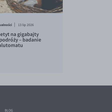
ualności
13 lip 2026
etyt na gigabajty
podróży – badanie
lutomatu
BLOG