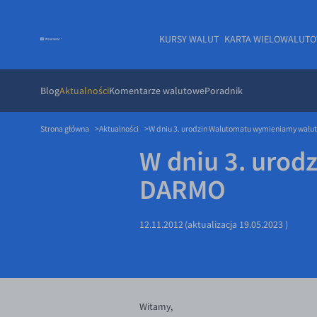
KURSY WALUT
KARTA WIELOWALUT
Blog
Aktualności
Komentarze walutowe
Poradnik
Strona główna
Aktualności
W dniu 3. urodzin Walutomatu wymieniamy walu
W dniu 3. uro
DARMO
12.11.2012
(aktualizacja
19.05.2023
)
Witamy,