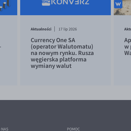
Aktualności
Akt
17 lip 2026
Currency One SA
Ap
–
(operator Walutomatu)
w 
na nowym rynku. Rusza
Wa
węgierska platforma
wymiany walut
 NAS
POMOC