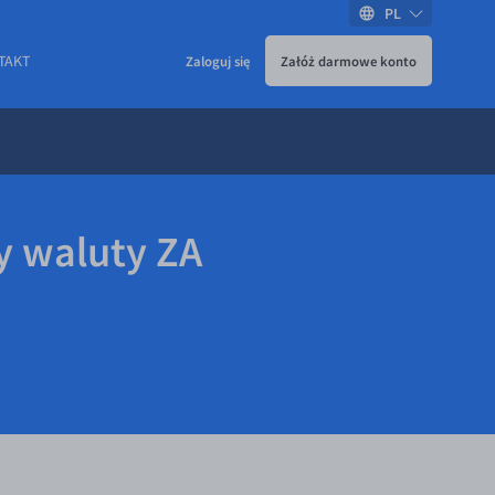
PL
TAKT
Zaloguj się
Załóż darmowe konto
y waluty ZA