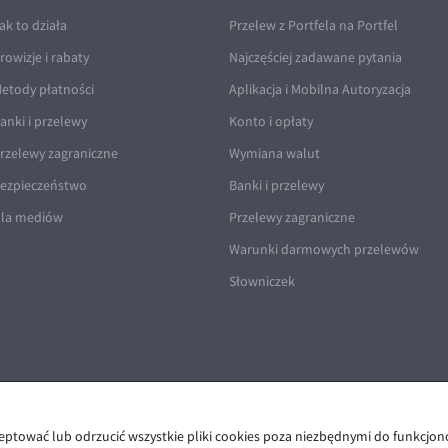
ak to działa
Przelew z Portfela na Portfel
rowizje i rabaty
Najczęściej zadawane pytania
etody płatności
Aplikacja i Mobilna Autoryzacja
anki i przelewy
Konto i opłaty
rzelewy zagraniczne
Wymiana walut
ezpieczeństwo
Banki i przelewy
la mediów
Przelewy zagraniczne
Warunki darmowych przelewów
Słowniczek
ceptować lub odrzucić wszystkie pliki cookies poza niezbędnymi do funkcjo
Polityka prywatności i cookies
|
Deklaracja dostępności