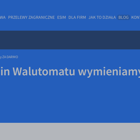
OWA
PRZELEWY ZAGRANICZNE
ESIM
DLA FIRM
JAK TO DZIAŁA
BLOG
KON
ty ZA DARMO
dzin Walutomatu wymieniam