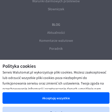
Warunki darmowych przelewów
Słowniczek
BLOG
Aktualności
Komentarze walutowe
Poradnik
Polityka cookies
Serwis Walutomat.pl wykorzystuje pliki cookies. Możesz zaakceptować
lub odrzucić wszystkie pliki cookies poza niezbędnymi do
funkcjonowania serwisu oraz zmienić ich ustawienia. Twoja zgoda na
© Walutomat 2026
|
Regulaminy
|
przechowywanie informacji i przetwarzanie danych umożliwia nam
Polityka prywatności i cookies
|
Deklaracja dostępności
poprawę funkcjonalności strony oraz prezentowanie Ci
Akceptuję wszystkie
spersonalizowanych treści i reklam. Więcej informacji znajdziesz w naszej
Polityce cookies
.