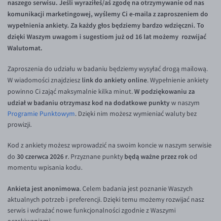
naszego serwisu. Jeśli wyraziłeś/aś zgodę na otrzymywanie od nas
Inne pary walutowe
Aplikacja mobilna
Poradnik
komunikacji marketingowej, wyślemy Ci e-maila z zaproszeniem do
KONTAKT
Bezpieczeństwo
AUD/PLN
wypełnienia ankiety. Za każdy głos będziemy bardzo wdzięczni. To
dzięki Waszym uwagom i sugestiom już od 16 lat możemy rozwijać
Pomoc
Kontakt
BGN/PLN
PL
Walutomat.
Dla mediów
CAD/PLN
Pomoc
Zaproszenia do udziału w badaniu będziemy wysyłać drogą mailową.
CNY/PLN
FAQ
link do ankiety online
W wiadomości znajdziesz
. Wypełnienie ankiety
HKD/PLN
Konto i opłaty
W podziękowaniu za
powinno Ci zająć maksymalnie kilka minut.
udział w badaniu otrzymasz kod na dodatkowe punkty
w naszym
HUF/PLN
Wymiana walut
Programie Punktowym
.
Dzięki nim możesz wymieniać waluty bez
ILS/PLN
Banki i przelewy
prowizji.
JPY/PLN
Przelewy zagraniczne
Kod z ankiety możesz wprowadzić na swoim koncie w naszym serwisie
NZD/PLN
Słowniczek
30 czerwca 2026 r
będą ważne przez rok
do
. Przyznane punkty
od
momentu wpisania kodu.
RON/PLN
SGD/PLN
Ankieta jest anonimowa
. Celem badania jest poznanie Waszych
aktualnych potrzeb i preferencji. Dzięki temu możemy rozwijać nasz
TRY/PLN
serwis i wdrażać nowe funkcjonalności zgodnie z Waszymi
ZAR/PLN