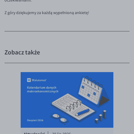
oczekiwaniami.
EUR/USD
Z góry dziękujemy za każdą wypełnioną ankietę!
EUR/GBP
EUR/CHF
EUR/CZK
EUR/DKK
Zobacz także
EUR/NOK
EUR/SEK
EUR/AUD
EUR/BGN
EUR/CAD
EUR/CNY
EUR/HKD
EUR/HUF