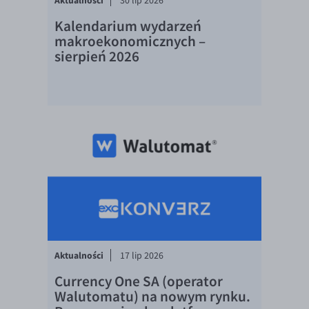
Aktualności
30 lip 2026
EUR/ILS
Kalendarium wydarzeń
EUR/JPY
makroekonomicznych –
EUR/NZD
sierpień 2026
EUR/RON
EUR/SGD
EUR/TRY
EUR/ZAR
GBP/USD
USD/CHF
GBP/CHF
Aktualności
17 lip 2026
Currency One SA (operator
Walutomatu) na nowym rynku.