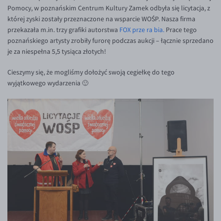
Inne pary walutowe
Aplikacja mobilna
Poradnik
Pomocy, w poznańskim Centrum Kultury Zamek odbyła się licytacja, z
której zyski zostały przeznaczone na wsparcie WOŚP. Nasza firma
KONTAKT
Bezpieczeństwo
AUD/PLN
przekazała m.in. trzy grafiki autorstwa
FOX prze ra bia.
Prace tego
Pomoc
Kontakt
BGN/PLN
poznańskiego artysty zrobiły furorę podczas aukcji – łącznie sprzedano
PL
je za niespełna 5,5 tysiąca złotych!
Dla mediów
CAD/PLN
Pomoc
Cieszymy się, że mogliśmy dołożyć swoją cegiełkę do tego
CNY/PLN
FAQ
wyjątkowego wydarzenia 🙂
HKD/PLN
Konto i opłaty
HUF/PLN
Wymiana walut
ILS/PLN
Banki i przelewy
JPY/PLN
Przelewy zagraniczne
NZD/PLN
Słowniczek
RON/PLN
SGD/PLN
TRY/PLN
ZAR/PLN