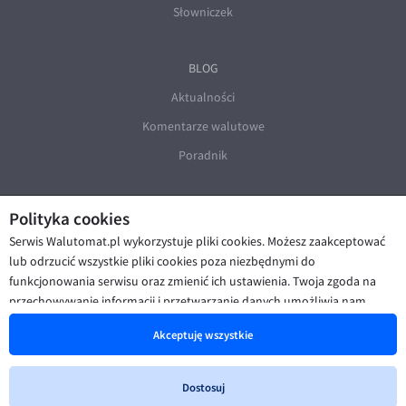
Słowniczek
BLOG
Aktualności
Komentarze walutowe
Poradnik
Polityka cookies
Serwis Walutomat.pl wykorzystuje pliki cookies. Możesz zaakceptować
lub odrzucić wszystkie pliki cookies poza niezbędnymi do
funkcjonowania serwisu oraz zmienić ich ustawienia. Twoja zgoda na
© Walutomat 2026
|
Regulaminy
|
przechowywanie informacji i przetwarzanie danych umożliwia nam
Polityka prywatności i cookies
|
Deklaracja dostępności
poprawę funkcjonalności strony oraz prezentowanie Ci
Akceptuję wszystkie
spersonalizowanych treści i reklam. Więcej informacji znajdziesz w naszej
Polityce cookies
.
Dostosuj