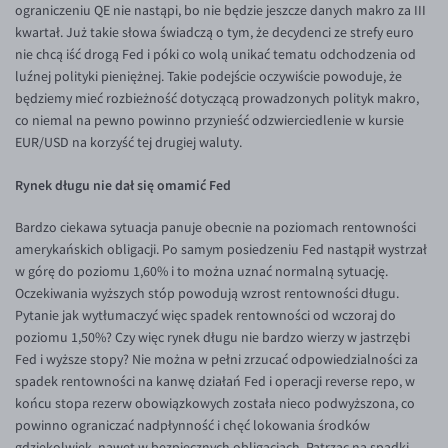
ograniczeniu QE nie nastąpi, bo nie będzie jeszcze danych makro za III
EUR/USD
kwartał. Już takie słowa świadczą o tym, że decydenci ze strefy euro
nie chcą iść drogą Fed i póki co wolą unikać tematu odchodzenia od
EUR/GBP
luźnej polityki pieniężnej. Takie podejście oczywiście powoduje, że
EUR/CHF
będziemy mieć rozbieżność dotyczącą prowadzonych polityk makro,
co niemal na pewno powinno przynieść odzwierciedlenie w kursie
EUR/CZK
EUR/USD na korzyść tej drugiej waluty.
EUR/DKK
Rynek długu nie dał się omamić Fed
EUR/NOK
Bardzo ciekawa sytuacja panuje obecnie na poziomach rentowności
EUR/SEK
amerykańskich obligacji. Po samym posiedzeniu Fed nastąpił wystrzał
EUR/AUD
w górę do poziomu 1,60% i to można uznać normalną sytuację.
Oczekiwania wyższych stóp powodują wzrost rentowności długu.
EUR/BGN
Pytanie jak wytłumaczyć więc spadek rentowności od wczoraj do
EUR/CAD
poziomu 1,50%? Czy więc rynek długu nie bardzo wierzy w jastrzębi
Fed i wyższe stopy? Nie można w pełni zrzucać odpowiedzialności za
EUR/CNY
spadek rentowności na kanwę działań Fed i operacji reverse repo, w
EUR/HKD
końcu stopa rezerw obowiązkowych została nieco podwyższona, co
powinno ograniczać nadpłynność i chęć lokowania środków
EUR/HUF
gdziekolwiek, nawet w bezpiecznych obligacjach. Patrząc na spadki