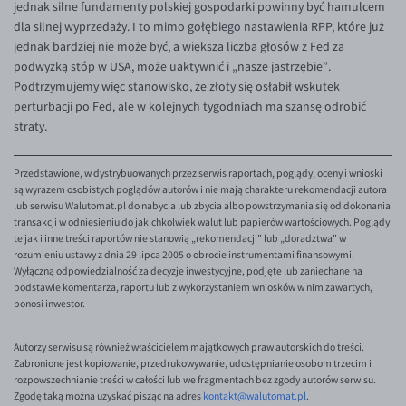
jednak silne fundamenty polskiej gospodarki powinny być hamulcem
dla silnej wyprzedaży. I to mimo gołębiego nastawienia RPP, które już
jednak bardziej nie może być, a większa liczba głosów z Fed za
podwyżką stóp w USA, może uaktywnić i „nasze jastrzębie”.
Podtrzymujemy więc stanowisko, że złoty się osłabił wskutek
perturbacji po Fed, ale w kolejnych tygodniach ma szansę odrobić
straty.
Przedstawione, w dystrybuowanych przez serwis raportach, poglądy, oceny i wnioski
są wyrazem osobistych poglądów autorów i nie mają charakteru rekomendacji autora
lub serwisu Walutomat.pl do nabycia lub zbycia albo powstrzymania się od dokonania
transakcji w odniesieniu do jakichkolwiek walut lub papierów wartościowych. Poglądy
te jak i inne treści raportów nie stanowią „rekomendacji" lub „doradztwa" w
rozumieniu ustawy z dnia 29 lipca 2005 o obrocie instrumentami finansowymi.
Wyłączną odpowiedzialność za decyzje inwestycyjne, podjęte lub zaniechane na
podstawie komentarza, raportu lub z wykorzystaniem wniosków w nim zawartych,
ponosi inwestor.
Autorzy serwisu są również właścicielem majątkowych praw autorskich do treści.
Zabronione jest kopiowanie, przedrukowywanie, udostępnianie osobom trzecim i
rozpowszechnianie treści w całości lub we fragmentach bez zgody autorów serwisu.
Zgodę taką można uzyskać pisząc na adres
kontakt@walutomat.pl
.