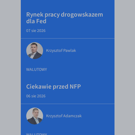
Rynek pracy drogowskazem
dla Fed
07 sie 2026
Krzysztof Pawlak
WALUTOWY
Ciekawie przed NFP
06 sie 2026
Krzysztof Adamczak
WALUTOWY