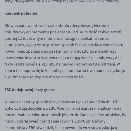
Wysp Brytyjskich. Złoty w defensywie, choć widać oznaki stabilizacji.
Inne pary walutowe
Aplikacja mobilna
Poradnik
Kierunek południe
KONTAKT
Bezpieczeństwo
AUD/PLN
Pomoc
Kontakt
BGN/PLN
PL
Główna para walutowa świata obrała zdecydowany kierunek
południowy od momentu posiedzenia Fed. Kurs dość szybko zszedł
Dla mediów
CAD/PLN
Pomoc
poniżej 1,19, ale w tym momencie nastąpiła delikatna kontra
CNY/PLN
FAQ
kupujących, wykorzystując w ten sposób fakt wsparcia w tym miejscu.
Powoli więc opadają emocje i tym samym doszło do niewielkiego
HKD/PLN
Konto i opłaty
przesilenia. Inwestorzy w tym miejscu mogą wziąć na szalę wszystkie
HUF/PLN
Wymiana walut
fakty i zastanowić się, czy, aby na pewno Fed był na tyle jastrzębi. W
końcu tak naprawdę luźna polityka monetarna trwa nadal, a dyskusja
ILS/PLN
Banki i przelewy
o jej zmianach to dopiero melodia przyszłości.
JPY/PLN
Przelewy zagraniczne
EBC dodaje swoje trzy grosze
NZD/PLN
Słowniczek
RON/PLN
W bardzo sprytny sposób fakt, zmiany na rynku i podejścia do USD
wykorzystują decydenci z EBC. Wiemy nie od dziś, że nie zależy im na
SGD/PLN
mocnej walucie więc postanowili jeszcze dodać kilka słów od siebie, by
TRY/PLN
nieco „podrasować” trend spadkowy na EUR/USD. Główny
ekonomista z EBC stwierdził, że na pewno do września dyskusja o
ZAR/PLN