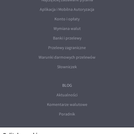
Aplikacja i Mobilna Autoryzacja
Konto i opłaty
Wymiana walut
Banki i przelewy
Przelewy zagraniczne
Warunki darmowych przelewów
Słowniczek
BLOG
Aktualności
Komentarze walutowe
Poradnik