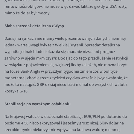
EUR/ILS
rentowności obligów, nie może więc dziwić fakt, że giełdy w USA rosły,
mimo że dolar był mocny.
EUR/JPY
EUR/NZD
Słaba sprzedaż detaliczna z Wysp
EUR/RON
Dzisiaj na rynkach nie mamy wiele prezentowanych danych, niemniej
EUR/SGD
jednak warte uwagi były te z Wielkiej Brytanii. Sprzedaż detaliczna
wypadła jednak blado i okazała się znacznie niższa od prognoz
EUR/TRY
zarówno w ujęciu m/m czy r/r. Dodając do tego przedłużenie restrykcji
EUR/ZAR
w związku z pojawieniem się większej liczby zakażeń, nie można liczyć
na to, że Bank Anglii w przyszłym tygodniu zmieni coś w polityce
GBP/USD
monetarnej, choć jeszcze z tydzień czy dwa wcześniej wydawało się, że
USD/CHF
może to nastąpić. GBP dzisiaj nieco traci niemal do wszystkich walut z
koszyka G-10.
GBP/CHF
Stabilizacja po wyraźnym osłabieniu
Na krajowej walucie widać oznaki stabilizacji. EUR/PLN po dotarciu do
poziomu 4,56 nieco skorygował i jesteśmy grosz niżej. Silny dolar na
szerokim rynku niekorzystnie wpływa na krajową walutę niemniej