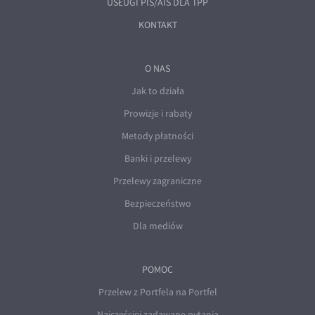
USŁUGI PIS/AIS DLA TPP
KONTAKT
O NAS
Jak to działa
Prowizje i rabaty
Metody płatności
Banki i przelewy
Przelewy zagraniczne
Bezpieczeństwo
Dla mediów
POMOC
Przelew z Portfela na Portfel
Najczęściej zadawane pytania