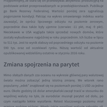
Przypomnijmy, że stara się on przewidywać aktywność produkcyjną na
podstawie ankiet przeprowadzanych w przedsiębiorstwach. Publikuje
EUR/USD
go Bank Rezerwy Federalnej. Wartości poniżej zera sygnalizują
EUR/GBP
pogorszenie kondycji. Patrząc na wykres omawianego indeksu warto
zauważyć, że oprócz lipcowego odczytu na poziomie zerowym,
EUR/CHF
poprzednie dwa także były ujemne (czerwiec -11 pkt, maj -9 pkt).
EUR/CZK
Nieciekawie w USA wygląda także sprzedaż nowych domów, które
zostały wybudowane najpóźniej w roku poprzednim. Ich liczba w lipcu
EUR/DKK
to 511 tys. Jest to wynik słabszy od poprzedniego odczytu na poziomie
EUR/NOK
590 tys. oraz od oczekiwań rynku. Niższą wartość od aktualnie
opublikowanej widzieliśmy ostatnio w styczniu 2016 roku.
EUR/SEK
EUR/AUD
Zmiana spojrzenia na parytet
EUR/BGN
Mimo słabych danych zza oceanu na wykresie głównej pary walutowej
EUR/CAD
świata można zobaczyć jedną istotną zmianę. We wtorek rano
popularny „edek” znajdował się na poziomach poniżej 1 USD za jedno
EUR/CNY
euro. Około godziny 16 dolar amerykański zaczął tracić w stosunku do
EUR/HKD
wspólnej waluty na tyle, że eurodolar musnął parytet od dołu, po
czym nastąpiło lekkie wycofanie. Retest kluczowego poziomu miał
EUR/HUF
miejsce godzinę później. Wtedy także wspólnej walucie zabrakło sił,