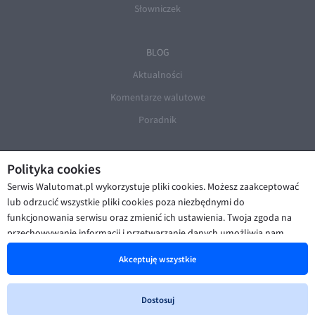
Słowniczek
BLOG
Aktualności
Komentarze walutowe
Poradnik
Polityka cookies
Serwis Walutomat.pl wykorzystuje pliki cookies. Możesz zaakceptować
lub odrzucić wszystkie pliki cookies poza niezbędnymi do
funkcjonowania serwisu oraz zmienić ich ustawienia. Twoja zgoda na
© Walutomat 2026
|
Regulaminy
|
przechowywanie informacji i przetwarzanie danych umożliwia nam
Polityka prywatności i cookies
|
Deklaracja dostępności
poprawę funkcjonalności strony oraz prezentowanie Ci
Akceptuję wszystkie
spersonalizowanych treści i reklam. Więcej informacji znajdziesz w naszej
Polityce cookies
.
Dostosuj