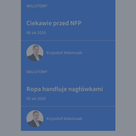
WALUTOWY
Ciekawie przed NFP
06 sie 2026
Krzysztof Adamczak
WALUTOWY
Ropa handluje nagłówkami
05 sie 2026
Krzysztof Adamczak