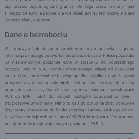
EUR/ILS
aby przebić psychologiczną granicę. Od tego czasu „zielony” jest
silniejszy od euro, a parytet dla wielbicieli analizy technicznej nie jest
EUR/JPY
już wsparciem, a oporem.
EUR/NZD
Dane o bezrobociu
EUR/RON
EUR/SGD
W środowym kalendarzu makroekonomicznym pojawiła się jedna
EUR/TRY
informacja z naszego podwórka. Stopa bezrobocia w Polsce pozostała
na niezmienionym poziomie 4,9% w stosunku do poprzedniego
EUR/ZAR
odczytu. Było to o 0,1 punktu procentowego więcej od oczekiwań
GBP/USD
rynku, który spodziewał się lekkiego spadku. Wynika z tego, że rynek
pracy w naszym kraju ma się nieźle. Jest on silniejszy względem kilku
USD/CHF
poprzednich miesięcy. Dane te znalazły odzwierciedlenie na wykresach
GBP/CHF
PLN do EUR i GBP, do których nastąpiło odpowiednio dwu- i
trzygroszowe umocnienie. Mimo to dziś do południa złoty ponownie
liczył straty w stosunku do franka szterlinga i amerykańskiego dolara.
Największe emocje wzbudziła para CHF/PLN, której wartość w środowe
przedpołudnie oscylowała powyżej poziomu 4,99 PLN.