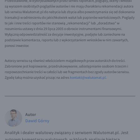
Przedstawione, w dystrybuowanych przez serwis raportach, poglądy, oceny i wnioski
są wyrazem osobistych poglądów autorów i nie mają charakteru rekomendacji autora
lub serwisu Walutomat.pl do nabycia lub zbycia albo powstrzymania się od dokonania
transakcji w odniesieniu do jakichkolwiek walut lub papierów wartościowych. Poglądy
te jak i inne treści raportów nie stanowią „rekomendacji" lub „doradztwa" w
rozumieniu ustawy z dnia 29 lipca 2005 o obrocie instrumentami finansowymi.
Wyłączną odpowiedzialność za decyzje inwestycyjne, podjęte lub zaniechane na
podstawie komentarza, raportu lub z wykorzystaniem wniosków w nim zawartych,
ponosi inwestor.
Autorzy serwisu są również właścicielem majątkowych praw autorskich do treści.
Zabronione jest kopiowanie, przedrukowywanie, udostępnianie osobom trzecim i
rozpowszechnianie treści w całości lub we fragmentach bez zgody autorów serwisu.
Zgodę taką można uzyskać pisząc na adres
kontakt@walutomat.pl
.
Autor
Dawid Górny
Analityk i dealer walutowy związany z serwisem Walutomat.pl. Jest
autorem komentarzy walutowych, w których analizuje bieżącą