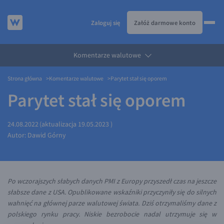
Zaloguj się
Załóż darmowe konto
Komentarze walutowe
KURSY WALUT
Strona główna
Komentarze walutowe
Parytet stał się oporem
KARTA WIELOWALUTOWA
Kursy walut
Parytet stał się oporem
PRZELEWY ZAGRANICZNE
EUR/PLN
Karta wielowalutowa
ESIM
USD/PLN
Visa Benefit
24.08.2022
(aktualizacja
19.05.2023
)
DLA FIRM
CHF/PLN
Autor:
Dawid Górny
JAK TO DZIAŁA
GBP/PLN
Dla firm
BLOG
CZK/PLN
API dla biznesu
Jak to działa
Po wczorajszych słabych danych PMI z Europy przyszedł czas na jeszcze
DKK/PLN
Partnerstwa
Prowizje i rabaty
Blog
słabsze dane z USA. Opublikowane wskaźniki przyczyniły się do silnych
NOK/PLN
Walutomat Business
Metody płatności
Aktualności
wahnięć na głównej parze walutowej świata. Dziś otrzymaliśmy dane z
polskiego rynku pracy. Niskie bezrobocie nadal utrzymuje się w
SEK/PLN
Program Afiliacyjny
Banki i przelewy
Komentarze walutowe